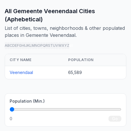
All Gemeente Veenendaal Cities
(Aphebetical)
List of cities, towns, neighborhoods & other populated
places in Gemeente Veenendaal.
A
B
C
D
E
F
G
H
I
J
K
L
M
N
O
P
Q
R
S
T
U
V
W
X
Y
Z
all
CITY NAME
POPULATION
Veenendaal
65,589
Population (Min.)
0
Go