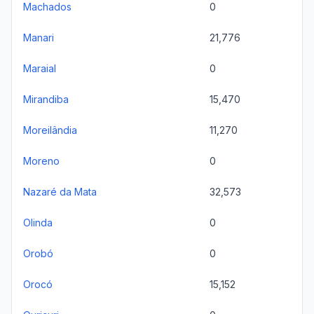
Machados
0
Manari
21,776
Maraial
0
Mirandiba
15,470
Moreilândia
11,270
Moreno
0
Nazaré da Mata
32,573
Olinda
0
Orobó
0
Orocó
15,152