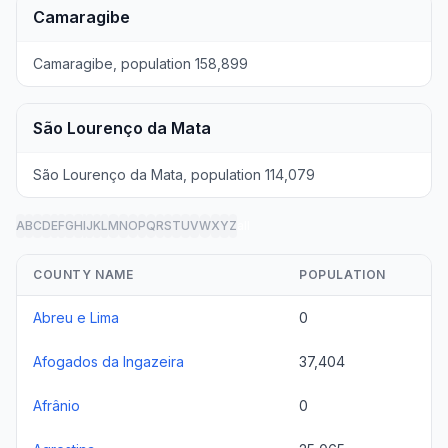
Camaragibe
Camaragibe, population 158,899
São Lourenço da Mata
São Lourenço da Mata, population 114,079
A
B
C
D
E
F
G
H
I
J
K
L
M
N
O
P
Q
R
S
T
U
V
W
X
Y
Z
all
COUNTY NAME
POPULATION
Abreu e Lima
0
Afogados da Ingazeira
37,404
Afrânio
0