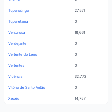
Tupanatinga
27,551
Tuparetama
0
Venturosa
18,661
Verdejante
0
Vertente do Lério
0
Vertentes
0
Vicência
32,772
Vitória de Santo Antão
0
Xexéu
14,757