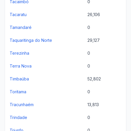
Tacaimbó
0
Tacaratu
26,106
Tamandaré
0
Taquaritinga do Norte
29,127
Terezinha
0
Terra Nova
0
Timbaúba
52,802
Toritama
0
Tracunhaém
13,813
Trindade
0
Triunfo
0