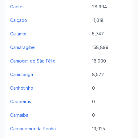
Caetés
28,904
Calçado
11,018
Calumbi
5,747
Camaragibe
158,899
Camocim de São Félix
18,900
Camutanga
8,572
Canhotinho
0
Capoeiras
0
Carnaíba
0
Carnaubeira da Penha
13,025