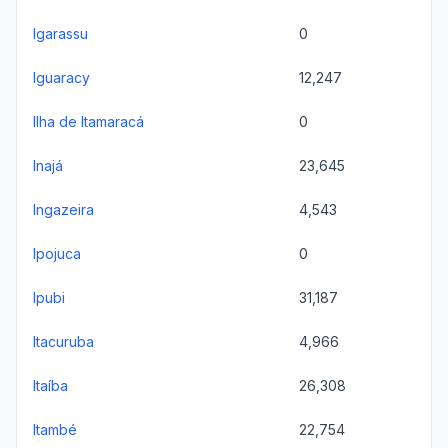
Igarassu
0
Iguaracy
12,247
Ilha de Itamaracá
0
Inajá
23,645
Ingazeira
4,543
Ipojuca
0
Ipubi
31,187
Itacuruba
4,966
Itaíba
26,308
Itambé
22,754