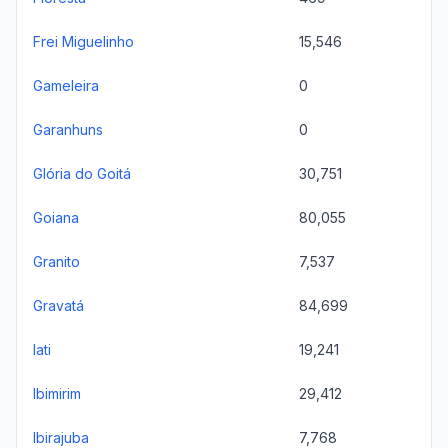
Frei Miguelinho
15,546
Gameleira
0
Garanhuns
0
Glória do Goitá
30,751
Goiana
80,055
Granito
7,537
Gravatá
84,699
Iati
19,241
Ibimirim
29,412
Ibirajuba
7,768