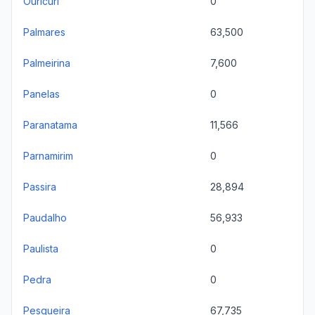
Ouricuri
0
Palmares
63,500
Palmeirina
7,600
Panelas
0
Paranatama
11,566
Parnamirim
0
Passira
28,894
Paudalho
56,933
Paulista
0
Pedra
0
Pesqueira
67,735