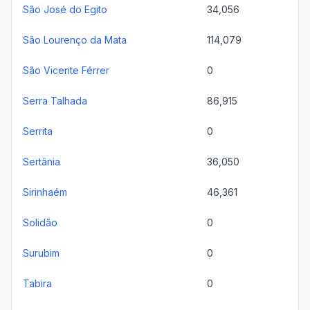
São José do Egito
34,056
São Lourenço da Mata
114,079
São Vicente Férrer
0
Serra Talhada
86,915
Serrita
0
Sertânia
36,050
Sirinhaém
46,361
Solidão
0
Surubim
0
Tabira
0