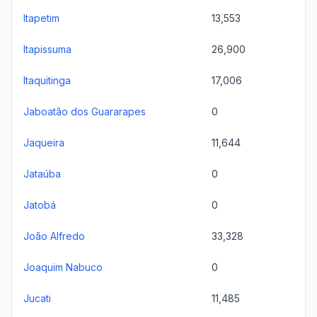
Itapetim
13,553
Itapissuma
26,900
Itaquitinga
17,006
Jaboatão dos Guararapes
0
Jaqueira
11,644
Jataúba
0
Jatobá
0
João Alfredo
33,328
Joaquim Nabuco
0
Jucati
11,485