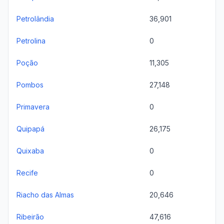
Petrolândia
36,901
Petrolina
0
Poção
11,305
Pombos
27,148
Primavera
0
Quipapá
26,175
Quixaba
0
Recife
0
Riacho das Almas
20,646
Ribeirão
47,616